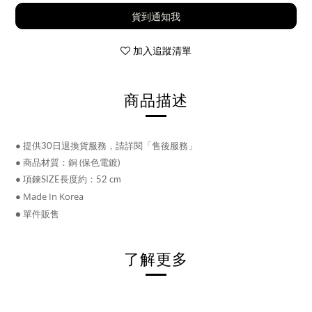
貨到通知我
加入追蹤清單
商品描述
●
提供30日退換貨服務，請詳閱「售後服務」
●
商品材質：銅 (保色電鍍)
●
項鍊SIZE長度約：52 cm
● Made In Korea
● 單件販售
了解更多