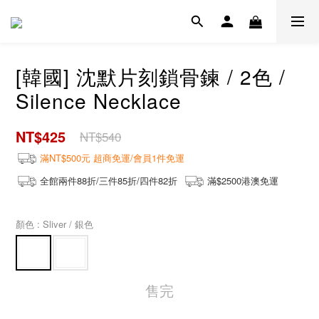
[韓國] 沈默片刻鎖骨鍊 / 2色 /
Silence Necklace
NT$425
NT$540
滿NT$500元 超商免運/會員1件免運
全館兩件88折/三件85折/四件82折
滿$2500港澳免運
顏色
: Sliver / 銀色
售完