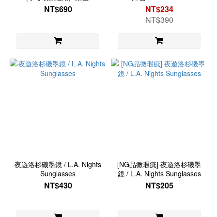
Detailed Necklace
Sunglasses
NT$690
NT$234
NT$390
夜遊洛杉磯墨鏡 / L.A. Nights
[NG品微瑕疵] 夜遊洛杉磯墨
Sunglasses
鏡 / L.A. Nights Sunglasses
NT$430
NT$205