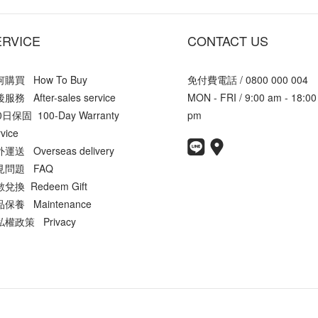
ERVICE
CONTACT US
購買 How To Buy
免付費電話 / 0800 000 004
服務 After-sales service
MON - FRI / 9:00 am - 18:00
0日保固 100-Day Warranty
pm
vice
運送 Overseas delivery
見問題 FAQ
兌換 Redeem Gift
保養 Maintenance
權政策 Privacy