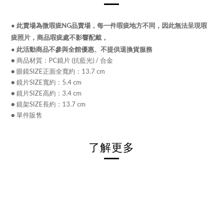
●
此賣場為微瑕疵NG品賣場，每一件瑕疵地方不同，因此無法呈現瑕
疵照片，
商品瑕疵處不影響配戴，
●
此活動商品不參與全館優惠、不提供退換貨服務
● 商品材質：PC鏡片 (抗藍光) / 合金
● 眼鏡SIZE正面全寬約：13.7 cm
● 鏡片SIZE寬約：5.4 cm
● 鏡片SIZE高約：3.4 cm
● 鏡架SIZE長約：13.7 cm
● 單件販售
了解更多