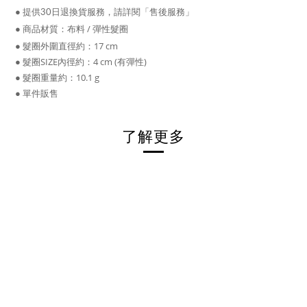
●
提供30日退換貨服務，請詳閱「售後服務」
●
布料 / 彈性髮圈
商品材質：
●
髮圈
外圍直徑約：17
cm
●
髮圈
SIZE內徑約：4
cm (有彈性)
● 髮圈重量約：10.1 g
● 單件販售
了解更多