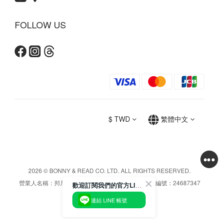
FOLLOW US
$
TWD
繁體中文
2026 © BONNY & READ CO. LTD. ALL RIGHTS RESERVED.
營業人名稱：邦尼利得國際實業股份有限公司 / 統一編號：24687347
歡迎訂閱我們的官方LINE帳號獲得最新資訊
連結 LINE 帳號
立即購買