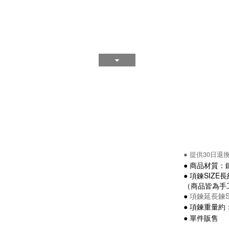
●
提供30日退
●
商品材質：鏈條
●
項鍊SIZE長
（商品皆為手工
●
項鍊延長鍊SI
●
項鍊
重量約：2
●
單件販售