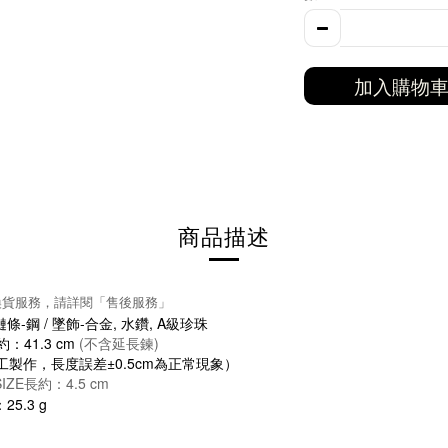
加入購物
商品描述
換貨服務，請詳閱「售後服務」
-鋼 / 墜飾-合金, 水鑽, A級珍珠
約：41.3 cm
(不含延長鍊)
製作，長度誤差±0.5cm為正常現象）
ZE長約：4.5 cm
5.3 g