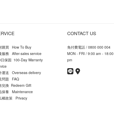
ERVICE
CONTACT US
購買 How To Buy
免付費電話 / 0800 000 004
服務 After-sales service
MON - FRI / 9:00 am - 18:00
0日保固 100-Day Warranty
pm
vice
運送 Overseas delivery
見問題 FAQ
兌換 Redeem Gift
保養 Maintenance
權政策 Privacy