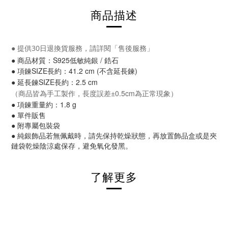
商品描述
●
提供30日退換貨服務，請詳閱「售後服務」
●
商品材質：S925低敏純銀 / 鋯石
●
項鍊SIZE長約：41.2 cm (不含延長鍊)
●
延長鍊SIZE長約：2.5 cm
（商品皆為手工製作，長度誤差±0.5cm為正常現象）
● 項鍊重量約：1.8 g
● 單件販售
● 附專屬包裝袋
● 純銀飾品若無佩戴時，請先保持乾燥狀態，再放置飾品盒或是夾
鏈袋乾燥陰涼處保存，避免氧化發黑。
了解更多