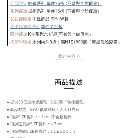
期間限定
純銀系列 單件75折 (不參與全館優惠）
系列優惠
戒指系列 單件75折 (不參與全館優惠）
父親節限定
中性飾品 單件88折
大甲鎮瀾宮系列
單件７折起
限時優惠
K金系列75折起(不參與全館優惠）
梅康米聯名
系列兩件9折；滿NT$1800贈『海星洗臉髮帶』
收起內容
商品描述
●
提供30日退換貨服務，請詳閱「售後服務」
●
商品材質：S925低敏純銀 / 人工月光石
●
項鍊SIZE長約：41 cm (不含延長鍊)
● 項鍊延長鍊SIZE長約：4.7 cm
●
項鍊墜飾SIZE長寬約：1 cm x 0.6 cm