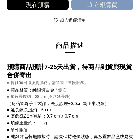
現在預購
立即購買
加入追蹤清單
商品描述
預購商品預計7-25
天出貨，待商品到貨與現貨
合併寄出
●
提供30日退換貨服務，請詳閱「售後服務」
●
商品材質：純銀鍍白金
/ 鋯石
●
項鍊長度約：38 cm (不含延長鍊)
（商品皆為手工製作，長度誤差±0.5cm為正常現象）
● 延長鍊長度約：6 cm
●
墜飾SIZE長寬約：0.7 cm x 0.7 cm
● 項鍊重量
約：1.1 g
● 單件販售
●
純銀飾品若無佩戴時，請先保持乾燥狀態，再放置飾品盒或是夾