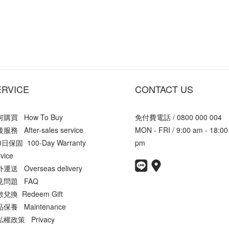
ERVICE
CONTACT US
購買 How To Buy
免付費電話 / 0800 000 004
服務 After-sales service
MON - FRI / 9:00 am - 18:00
0日保固 100-Day Warranty
pm
vice
運送 Overseas delivery
見問題 FAQ
兌換 Redeem Gift
保養 Maintenance
權政策 Privacy