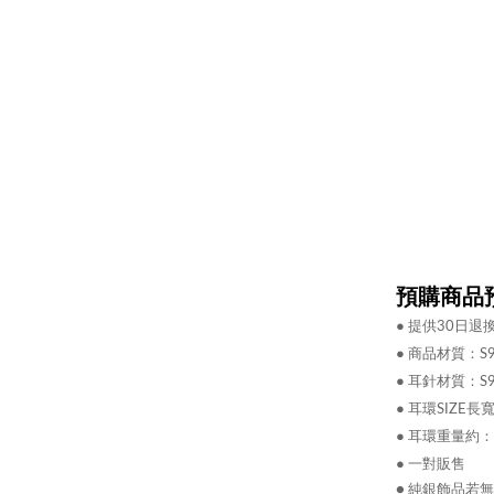
預購商品預
●
提供30日退
●
商品材質：
S
●
耳針材質：S
● 耳環
SIZE長
● 耳環
重量約：0
● 一對販售
● 純銀飾品若