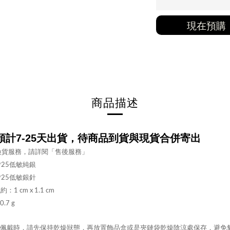
現在預購
商品描述
計7-25
天出貨，待商品到貨與現貨合併寄出
換貨服務，請詳閱「售後服務」
925低敏純銀
925低敏銀針
寬約：
1 cm x 1.1 cm
.7 g
無佩戴時，請先保持乾燥狀態，再放置飾品盒或是夾鏈袋乾燥陰涼處保存，避免