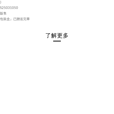
)
25031050
區販售
屬包裝盒』已贈送完畢
了解更多