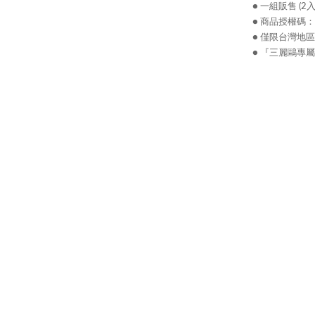
● 一組販售 (2入
● 商品授權碼：S
● 僅限台灣地
● 『三麗鷗專