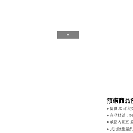
預購商品預
●
提供30日退
●
商品材質：
銅
● 戒指內圍直徑SIZ
● 戒指總重量約