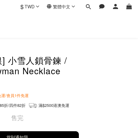
$
TWD
繁體中文
銀] 小雪人鎖骨鍊 /
owman Necklace
商免運/會員1件免運
85折/四件82折
滿$2500港澳免運
售完
貨到通知我