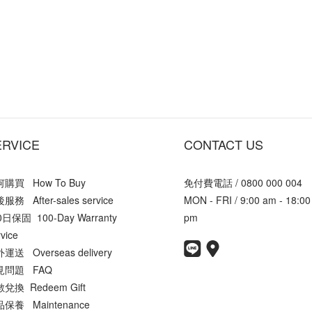
ERVICE
CONTACT US
購買 How To Buy
免付費電話 / 0800 000 004
服務 After-sales service
MON - FRI / 9:00 am - 18:00
0日保固 100-Day Warranty
pm
vice
運送 Overseas delivery
見問題 FAQ
兌換 Redeem Gift
保養 Maintenance