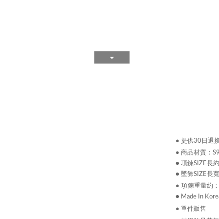
●
提供30日退
●
商品材質：
S
● 項鍊SIZE長約
● 墜飾SIZE長寬約
● 項鍊重量約
：
● Made In Kore
●
單件販售