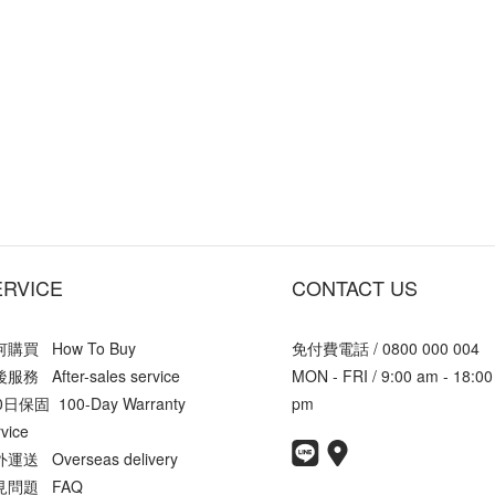
ERVICE
CONTACT US
購買 How To Buy
免付費電話 / 0800 000 004
服務 After-sales service
MON - FRI / 9:00 am - 18:00
0日保固 100-Day Warranty
pm
vice
運送 Overseas delivery
見問題 FAQ