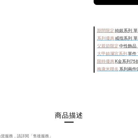
期間限定
純銀系列 單
系列優惠
戒指系列 單
父親節限定
中性飾品 
大甲鎮瀾宮系列
單件
限時優惠
K金系列75
梅康米聯名
系列兩件9
商品描述
換貨服務，請詳閱「售後服務」