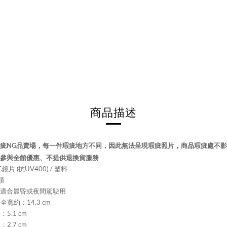
商品描述
疵NG品賣場，每一件瑕疵地方不同，因此無法呈現瑕疵照片，
商品瑕疵處不影
參與全館優惠、不提供退換貨服務
片 (抗UV400) / 塑料
類
不適合晨昏或夜間駕駛用
面全寬約：14.3 cm
：5.1 cm
：2.7 cm