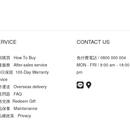
ERVICE
CONTACT US
購買 How To Buy
免付費電話 / 0800 000 004
服務 After-sales service
MON - FRI / 9:00 am - 18:00
0日保固 100-Day Warranty
pm
vice
運送 Overseas delivery
見問題 FAQ
兌換 Redeem Gift
保養 Maintenance
權政策 Privacy