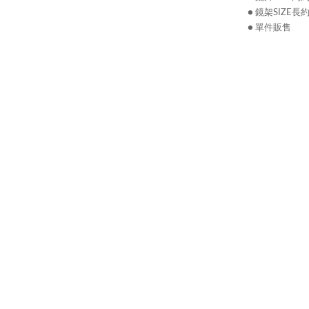
● 鏡架SIZE長約
● 單件販售