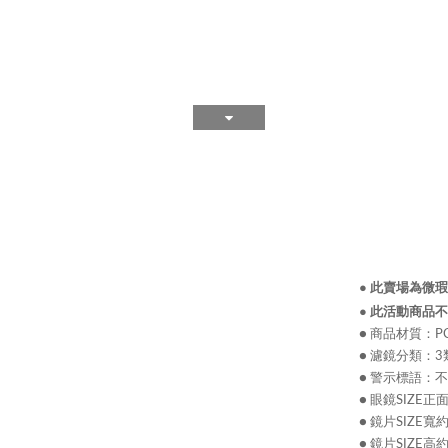
●
此賣場為微瑕
●
此活動商品不
● 商品材質：PC鏡
● 濾鏡分類：3
● 警示標語：
● 眼鏡SIZE正
● 鏡片SIZE寬約
● 鏡片SIZE高約