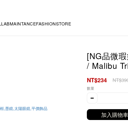
LLAB
MAINTANCE
FASHION
STORE
[NG品微
/ Malibu T
NT$234
NT$39
數量
加入購物