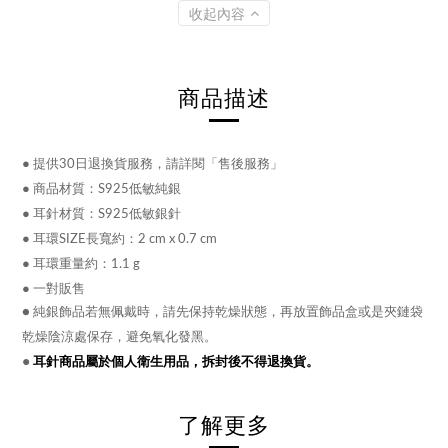
收起內容
商品描述
●
提供30日退換貨服務，請詳閱「售後服務」
●
商品材質：
S925低敏純銀
●
耳針材質：S925低敏銀針
● 耳環
SIZE長寬約：
2 cm x 0.7 cm
● 耳環
重量約：1.1 g
● 一對販售
● 純銀飾品若無佩戴時，請先保持乾燥狀態，再放置飾品盒或是夾鏈袋
乾燥陰涼處保存，避免氧化發黑。
●
耳針商品屬於個人衛生用品，拆封後不得退換貨。
了解更多