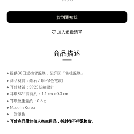
貨到通知我
加入追蹤清單
商品描述
●
提供30日退換貨服務，請詳閱「售後服務」
●
商品材質：
鋯
石 /
銅 (保色電鍍)
● 耳針材質：S925低敏銀針
● 耳環SIZE長寬約：1.1 cm x 0.3 cm
● 耳環總
重量約：0.6 g
● Made In Korea
● 一對販售
●
耳針商品屬於個人衛生用品，拆封後不得退換貨。