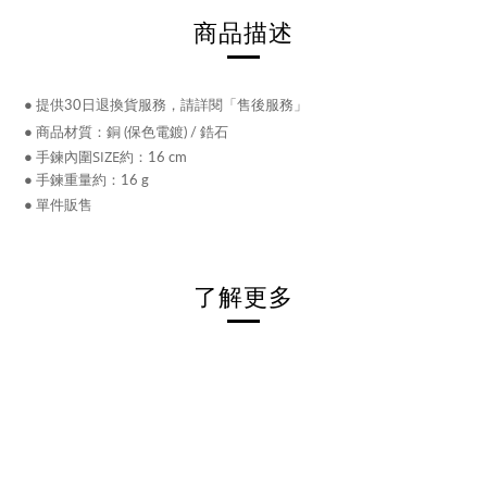
商品描述
●
提供30日退換貨服務，請詳閱「售後服務」
●
商品材質：銅 (保色電鍍) / 鋯石
● 手鍊內圍SIZE約
：16 cm
● 手鍊重量約
：16 g
●
單件販售
了解更多