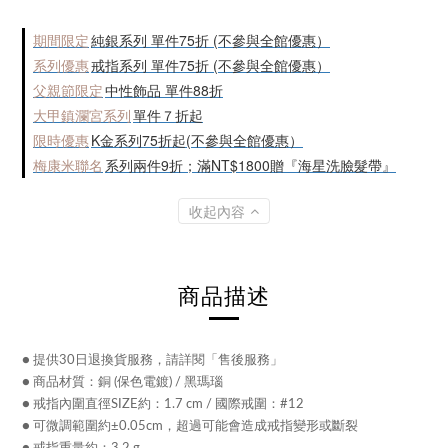
期間限定
純銀系列 單件75折 (不參與全館優惠）
系列優惠
戒指系列 單件75折 (不參與全館優惠）
父親節限定
中性飾品 單件88折
大甲鎮瀾宮系列
單件７折起
限時優惠
K金系列75折起(不參與全館優惠）
梅康米聯名
系列兩件9折；滿NT$1800贈『海星洗臉髮帶』
收起內容
商品描述
● 提供30日退換貨服務，請詳閱「售後服務」
● 商品材質：銅 (保色電鍍) / 黑瑪瑙
● 戒指內圍直徑SIZE約：1.7 cm / 國際戒圍：#12
● 可微調範圍約±0.05cm，超過可能會造成戒指變形或斷裂