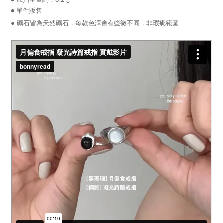
● 戒指重量約：3.2 g
● 單件販售
●
礦石皆為天然礦石，每款色澤會有些微不同，非瑕疵範圍