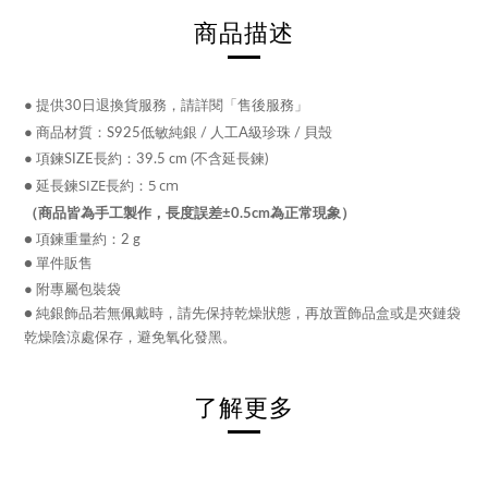
商品描述
●
提供30日退換貨服務，請詳閱「售後服務」
●
商品材質：S925低敏純銀 / 人工A級珍珠 / 貝殼
●
項鍊SIZE長約：39.5 cm (不含延長鍊)
延長鍊SIZE長約：5 cm
●
（商品皆為手工製作，長度誤差±0.5cm為正常現象）
● 項鍊重量約：2 g
● 單件販售
● 附專屬包裝袋
● 純銀飾品若無佩戴時，請先保持乾燥狀態，再放置飾品盒或是夾鏈袋
乾燥陰涼處保存，避免氧化發黑。
了解更多