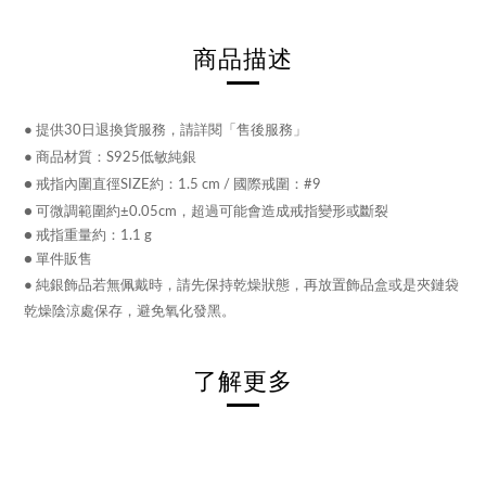
商品描述
●
提供30日退換貨服務，請詳閱「售後服務」
●
商品材質：S925低敏
純銀
● 戒指內圍直徑SIZE約：1.5 cm / 國際戒圍：#9
● 可微調範圍約±0.05cm，超過可能會造成戒指變形或斷裂
● 戒指重量約：1.1 g
● 單件販售
●
純銀飾品若無佩戴時，請先保持乾燥狀態，再放置飾品盒或是夾鏈袋
乾燥陰涼處保存，避免氧化發黑。
了解更多