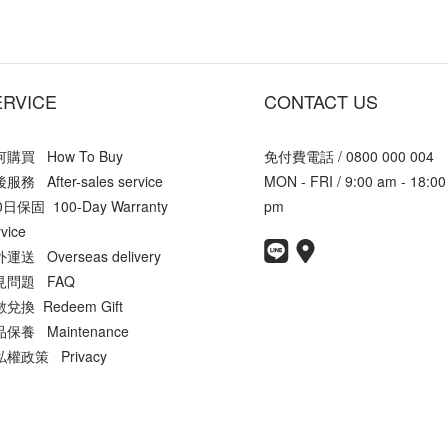
ERVICE
CONTACT US
購買 How To Buy
免付費電話 / 0800 000 004
服務 After-sales service
MON - FRI / 9:00 am - 18:00
0日保固 100-Day Warranty
pm
vice
運送 Overseas delivery
見問題 FAQ
兌換 Redeem Gift
保養 Maintenance
權政策 Privacy