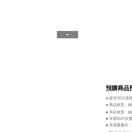
預購商品預
●
提供30日退
●
商品材質：
銅
● 耳針材質：
銅
● 耳環SIZE長寬約
● 耳環重量約：1