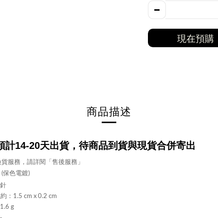
現在預購
商品描述
計14-20
天出貨，待商品到貨與現貨合併寄出
換貨服務，請詳閱「售後服務」
 (保色電鍍)
針
：1.5 cm x 0.2 cm
.6 g