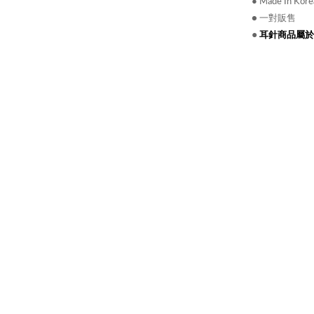
●
Made In Kore
● 一對販售
●
耳針商品屬於