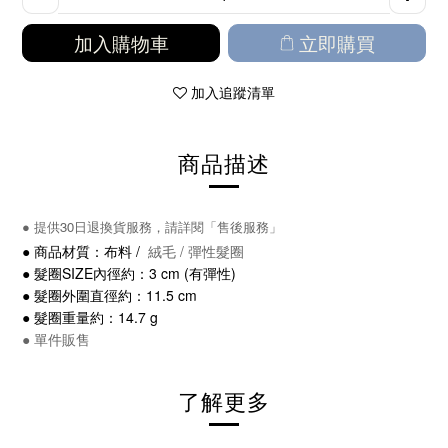
加入購物車
立即購買
加入追蹤清單
商品描述
●
提供30日退換貨服務，請詳閱「售後服務」
●
商品材質：
布料 /
絨毛 /
彈性髮圈
●
髮圈
SIZE內徑約：3
cm (有彈性)
●
髮圈
外圍直徑約：11.5
cm
● 髮圈重量約：14.7 g
● 單件販售
了解更多