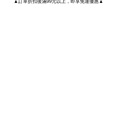
▲訂單折扣後滿99元以上，即享免運優惠▲