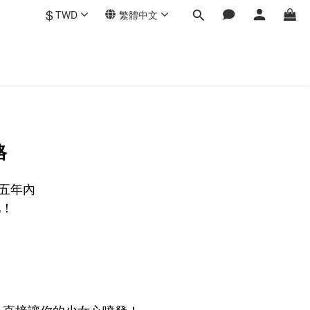
$
TWD
繁體中文
格
這五年內
吧！
色，直接讓你的少女心噴發！