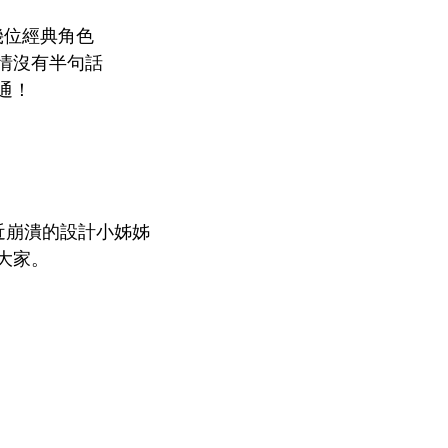
幾位經典角色
情沒有半句話
通！
近崩潰的設計小姊姊
大家。