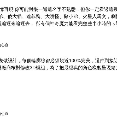
憶再現!你可能對樂一通這名字不熟悉，但你一定看過這
崔弟、傻大貓、達菲鴨、大嘴怪、豬小弟、火星人馬文，劇
程追逐來追逐去， 卻有個神奇魔力能看完整整半小時的卡
去做設計，每個輪廓線都必須幾近100%完美，退件到接
與廠商核對修改3D模組，為了把最經典的角色樣貌呈現給