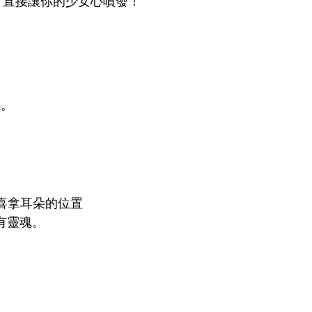
感。
狗喜拿耳朵的位置
有靈魂。