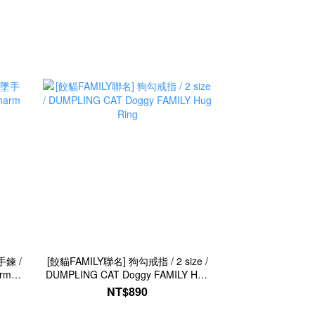
手鍊 /
[餃貓FAMILY聯名] 狗勾戒指 / 2 size /
rm
DUMPLING CAT Doggy FAMILY Hug
Ring
NT$890