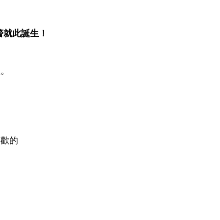
警就此誕生！
姐。
喜歡的