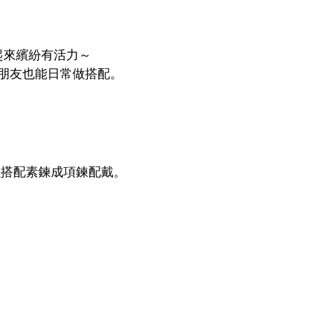
起來繽紛有活力～
的朋友也能日常做搭配。
以搭配素鍊成項鍊配戴。