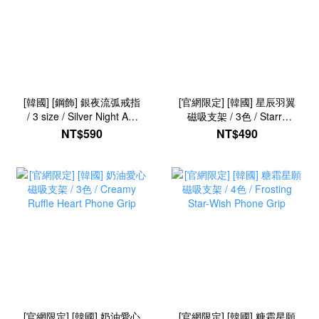
[韓國] [鋼飾] 銀夜流弧戒指
[官網限定] [韓國] 星辰羽翼
/ 3 size / Silver Night Arc
磁吸支架 / 3色 / Starry
Ring
Wings Phone Grip
NT$590
NT$490
[官網限定] [韓國] 奶油愛心
[官網限定] [韓國] 糖霜星願