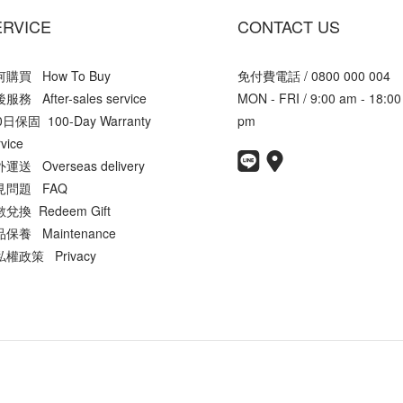
ERVICE
CONTACT US
購買 How To Buy
免付費電話 / 0800 000 004
服務 After-sales service
MON - FRI / 9:00 am - 18:00
0日保固 100-Day Warranty
pm
vice
運送 Overseas delivery
見問題 FAQ
兌換 Redeem Gift
保養 Maintenance
權政策 Privacy