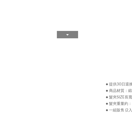
● 提供30日
● 商品材質：緞帶
● 髮夾SIZE長寬約
● 髮夾重量約：1
● 一組販售 (2入