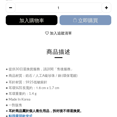
加入購物車
立即購買
加入追蹤清單
商品描述
●
提供30日退換貨服務，請詳閱「售後服務」
●
商品材質：
鋯石
/
人工A級珍珠
/ 銅 (環保電鍍)
● 耳針材質：
S925低敏銀針
● 耳環SIZE長寬約：
1.6
cm x 1.7 cm
● 耳環重量約：1.4 g
● Made In Korea
● 一對販售
●
耳針商品屬於個人衛生用品，拆封後不得退換貨。
●
點我看同款夾式