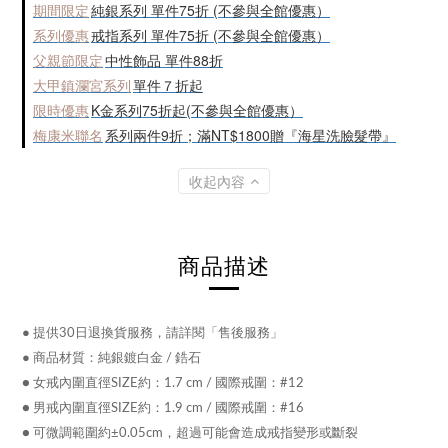
期間限定
純銀系列 單件75折 (不參與全館優惠）
系列優惠
戒指系列 單件75折 (不參與全館優惠）
父親節限定
中性飾品 單件88折
大甲鎮瀾宮系列
單件７折起
限時優惠
K金系列75折起(不參與全館優惠）
梅康米聯名
系列兩件9折；滿NT$1800贈『海星洗臉髮帶』
收起內容
商品描述
●
提供30日退換貨服務，請詳閱「售後服務」
●
商品材質：純銀鍍白金 / 鋯石
● 女戒內圍直徑SIZE約：1.7 cm / 國際戒圍：#12
● 男戒內圍直徑SIZE約：1.9 cm / 國際戒圍：#16
● 可微調範圍約±0.05cm，超過可能會造成戒指變形或斷裂