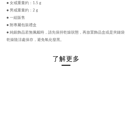
● 女戒重量約：1.5 g
● 男戒重量約：2 g
● 一組販售
● 附專屬包裝禮盒
● 純銀飾品若無佩戴時，請先保持乾燥狀態，再放置飾品盒或是夾鏈袋
乾燥陰涼處保存，避免氧化發黑。
了解更多