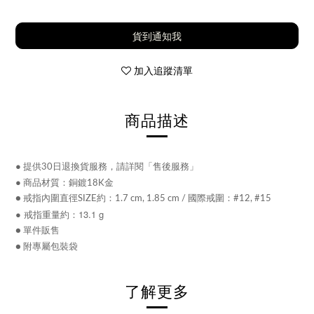
貨到通知我
加入追蹤清單
商品描述
●
提供30日退換貨服務，請詳閱「售後服務」
●
商品材質：銅
鍍18K金
● 戒指內圍直徑SIZE約：1.7 cm, 1.85 cm / 國際戒圍：#12, #15
● 戒指
重量約：13.1 g
● 單件販售
● 附專屬包裝袋
了解更多