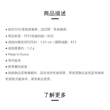
商品描述
●
提供30日退換貨服務，請詳閱「售後服務」
●
商品材質：S925低敏純銀 / 鋯石
● 戒指內圍直徑SIZE約：
1.65 cm
/ 國際戒圍：
#11
●
戒指
重量約：1.2 g
●
Made In Korea
● 單件販售
● 附專屬包裝袋
●
純銀飾品若無佩戴時，請先保持乾燥狀態，再放置飾品盒或是夾鏈袋
乾燥陰涼處保存，避免氧化發黑。
了解更多