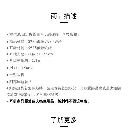
商品描述
●
提供30日退換貨服務，請詳閱「售後服務」
●
商品材質：
S925低敏純銀 / 鋯石
● 耳針材質：S925低敏銀針
● 耳環內徑SIZE約：0.92 cm
● 耳環重量約：1.4 g
● Made In Korea
● 一對販售
● 附專屬包裝袋
● 純銀飾品若無佩戴時，請先保持乾燥狀態，再放置飾品盒或是夾鏈袋
乾燥陰涼處保存，避免氧化發黑。
●
耳針商品屬於個人衛生用品，拆封後不得退換貨。
了解更多