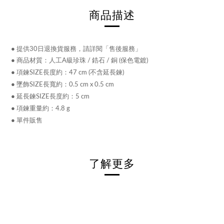
商品描述
●
提供30日退換貨服務，請詳閱「售後服務」
●
商品材質：人工A級珍珠 / 鋯石 /
銅 (保色電鍍)
● 項鍊
SIZE長度約：47 cm
(不含延長鍊)
● 墜飾
SIZE長寬約：0.5 cm x 0.5 cm
● 延長鍊
SIZE長度約：5 cm
● 項鍊重量
約：4.8 g
● 單件販售
了解更多