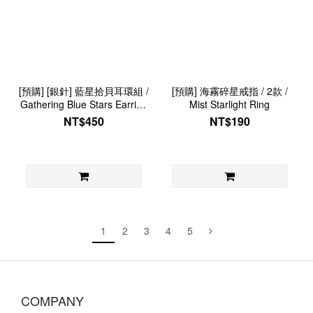
[預購] [銀針] 藍星拾貝耳環組 /
[預購] 海霧碎星戒指 / 2款 /
Gathering Blue Stars Earring
Mist Starlight Ring
Set
NT$450
NT$190
1
2
3
4
5
COMPANY