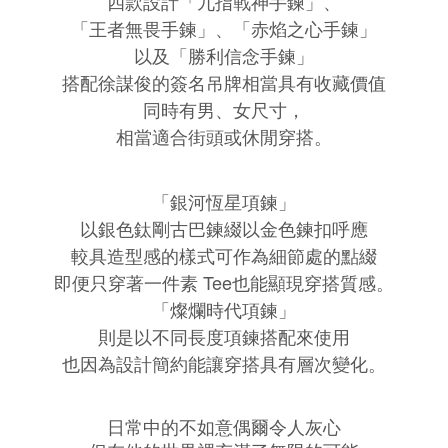
四款設計「九指戰神手鍊」、
「王者無畏手鍊」、
「赤焰之心手鍊」
以及「勝利信念手鍊」
搭配徐謀俊的簽名吊牌相當具有收藏價值
同時有男、女尺寸，
相當適合街頭或休閒穿搭。
「銀河恆星項鍊」
以銀色鈦剛古巴鍊綴以金色鍊扣呼應
較具造型感的樣式可作為細節處的點綴
即便只穿著一件素 Tee也能顯現穿搭質感。
「燦爛時代項鍊
」
則是以不同長度項鍊搭配來使用
也因為設計簡約能讓穿搭具有層次變化。
日常中的不如意偶爾令人灰心