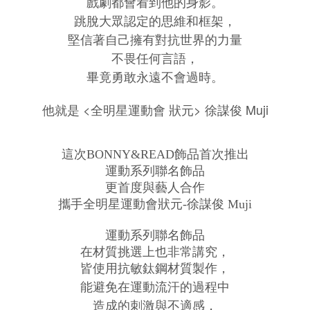
戲劇
都會看到他的身影。
跳脫大眾認定的思維和框架，
堅信著自己擁有對抗世界的力量
不畏任何言語，
畢竟勇敢永遠不會過時。
他就是 <全明星運動會 狀元> 徐謀俊 Muji
這次BONNY&READ飾品首次推出
運動系列聯名飾品
更首度與藝人合作
攜手全明星運動會狀元-徐謀俊 Muji
運動系列聯名飾品
在材質挑選上也非常講究
，
皆使用抗敏鈦鋼材質製作
，
能避免在運動流汗的過程中
造成的刺激與不適感
，