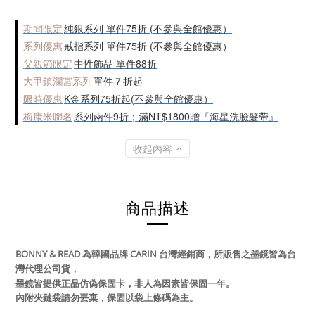
期間限定
純銀系列 單件75折 (不參與全館優惠）
系列優惠
戒指系列 單件75折 (不參與全館優惠）
父親節限定
中性飾品 單件88折
大甲鎮瀾宮系列
單件７折起
限時優惠
K金系列75折起(不參與全館優惠）
梅康米聯名
系列兩件9折；滿NT$1800贈『海星洗臉髮帶』
收起內容
商品描述
BONNY & READ 為韓國品牌 CARIN 台灣經銷商，所販售之墨鏡皆為台
灣代理公司貨，
墨鏡皆提供正品仿偽保固卡，非人為因素皆保固一年。
內附夾鏈袋請勿丟棄
，保固以袋上條碼為主
。