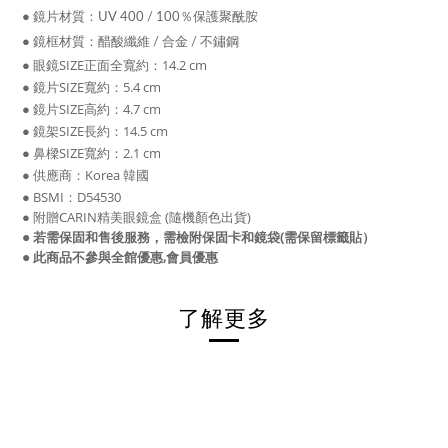
● 鏡片
材質：
UV 400 / 100％保護聚酰胺
● 鏡框
材質：醋酸纖維 / 合金 / 不鏽鋼
● 眼鏡
SIZE正面全寬約：14.2 cm
● 鏡片
SIZE寬約：5.4
cm
● 鏡片
SIZE高約：4.7 cm
● 鏡架
SIZE長約：14.5 cm
●
鼻樑
SIZE寬約：2.1 cm
● 供應商：Korea 韓國
●
BSMI
：
D54530
●
附贈CARIN精美眼鏡盒 (隨機顏色出貨)
●
若需保固和售後服務，需檢附保固卡和鏡袋(需保留標籤貼）
● 此商品不參與全館優惠,會員優惠
了解更多