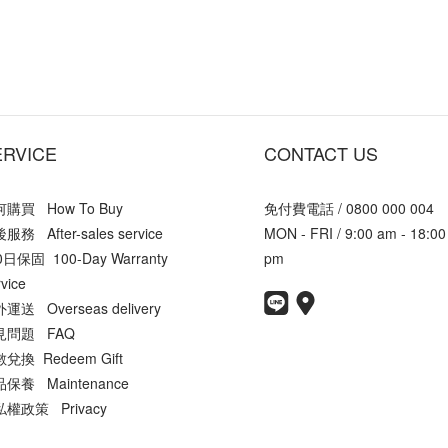
ERVICE
CONTACT US
購買 How To Buy
免付費電話 / 0800 000 004
服務 After-sales service
MON - FRI / 9:00 am - 18:00
0日保固 100-Day Warranty
pm
vice
運送 Overseas delivery
見問題 FAQ
兌換 Redeem Gift
保養 Maintenance
權政策 Privacy