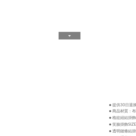
● 提供30日
● 商品材質：布料
● 格紋紐結掛飾SI
● 笑臉掛飾SIZE長
● 透明鏈條結掛飾S