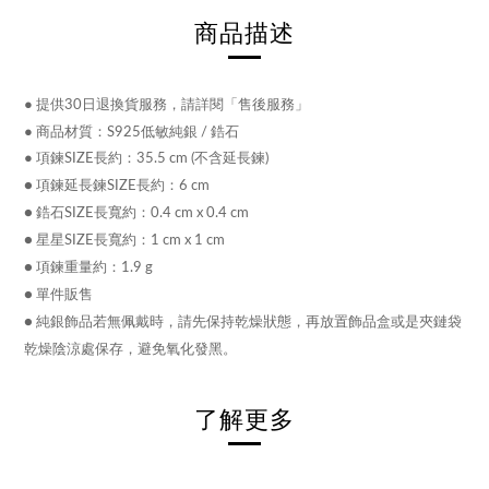
商品描述
●
提供30日退換貨服務，請詳閱「售後服務」
●
商品材質：S925低敏純銀 /
鋯石
●
項鍊SIZE長約：35.5 cm (不含延長鍊)
● 項鍊延長鍊SIZE長約：6 cm
●
鋯石
SIZE長寬約：0.4 cm x 0.4 cm
●
星星
SIZE長寬約：1 cm x 1 cm
● 項鍊重量約：1.9 g
● 單件販售
●
純銀飾品若無佩戴時，請先保持乾燥狀態，再放置飾品盒或是夾鏈袋
乾燥陰涼處保存，避免氧化發黑。
了解更多