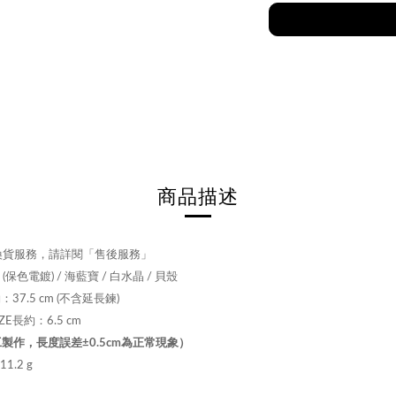
商品描述
換貨服務，請詳閱「售後服務」
保色電鍍) / 海藍寶 / 白水晶 / 貝殼
約
：37.5
cm
(不含延長鍊)
E長約：6.5 cm
製作，長度誤差±0.5cm為正常現象）
.2 g