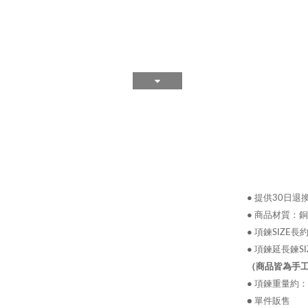
●
提供30日退
●
商品材質：銅 (
●
項鍊SIZE長
●
項鍊延長鍊SIZ
（商品皆為手工
●
項鍊重量約：11
● 單件販售