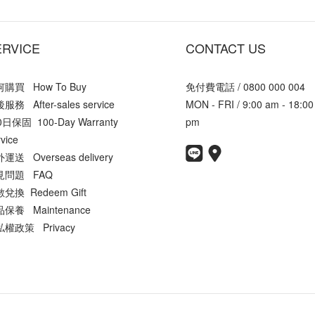
ERVICE
CONTACT US
購買 How To Buy
免付費電話 / 0800 000 004
服務 After-sales service
MON - FRI / 9:00 am - 18:00
0日保固 100-Day Warranty
pm
vice
運送 Overseas delivery
見問題 FAQ
兌換 Redeem Gift
保養 Maintenance
權政策 Privacy