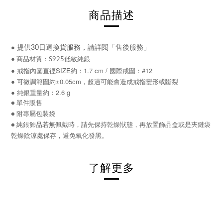
商品描述
●
提供30日退換貨服務，請詳閱「售後服務」
●
商品材質：S925低敏
純銀
● 戒指內圍直徑SIZE約：1.7 cm / 國際戒圍：#12
● 可微調範圍約±0.05cm，超過可能會造成戒指變形或斷裂
● 純銀
重量約：2.6 g
● 單件販售
● 附專屬包裝袋
● 純銀飾品若無佩戴時，請先保持乾燥狀態，再放置飾品盒或是夾鏈袋
乾燥陰涼處保存，避免氧化發黑。
了解更多