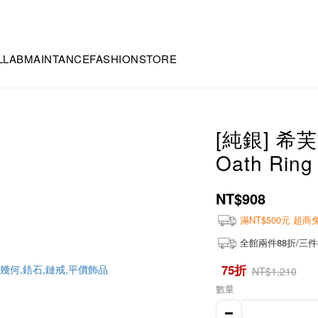
LLAB
MAINTANCE
FASHION
STORE
[純銀] 希芙誓
Oath Ring
NT$908
滿NT$500元 超
全館兩件88折/三件
75折
NT$1,210
數量