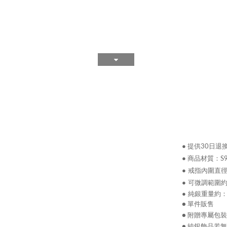
●
提供30日退
●
商品材質：
S
● 戒指內圍直徑
● 可微調範圍
● 純銀重量約：1
● 單件販售
● 附贈專屬包
● 純銀飾品若