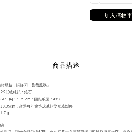
加入購物
商品描述
換貨服務，請詳閱「售後服務」
925低敏純銀 / 鋯石
SIZE約：
/ 國際戒圍：
1.75 cm
#13
約±0.05cm，超過可能會造成戒指變形或斷裂
.7 g
裝袋
無佩戴時，請先保持乾燥狀態，再放置飾品盒或是夾鏈袋乾燥陰涼處保存，避免