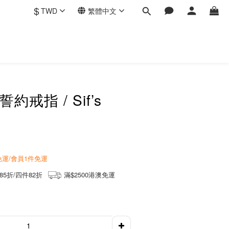
$
TWD
繁體中文
約戒指 / Sif’s
商免運/會員1件免運
85折/四件82折
滿$2500港澳免運