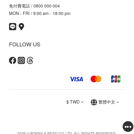
免付費電話 / 0800 000 004
MON - FRI / 9:00 am - 18:00 pm
FOLLOW US
$
TWD
繁體中文
2026 © BONNY & READ CO. LTD. ALL RIGHTS RESERVED.