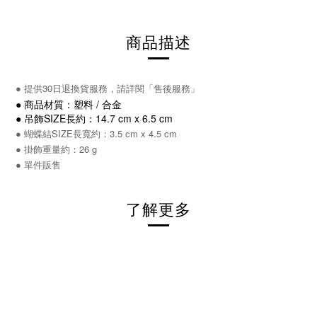
商品描述
●
提供30日退換貨服務，請詳閱「售後服務」
●
商品材質：塑料
/ 合金
● 吊飾
SIZE長約：14.7 cm x 6.5 cm
●
蝴蝶結
SIZE長寬約：3.5 cm x 4.5 cm
●
掛飾
重量約
：26 g
● 單件販售
了解更多