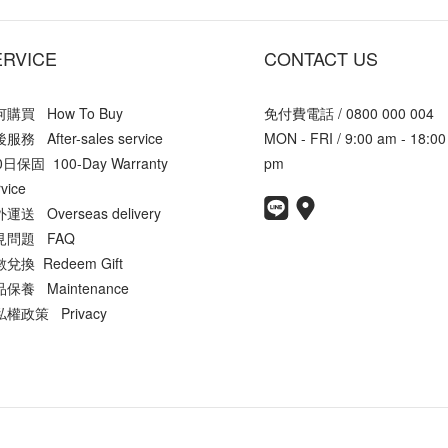
ERVICE
CONTACT US
購買 How To Buy
免付費電話 / 0800 000 004
服務 After-sales service
MON - FRI / 9:00 am - 18:00
0日保固 100-Day Warranty
pm
vice
運送 Overseas delivery
見問題 FAQ
兌換 Redeem Gift
保養 Maintenance
權政策 Privacy