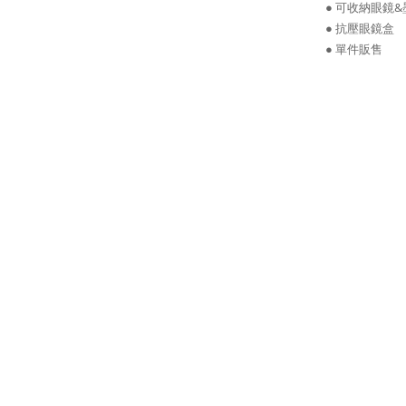
●
可收納眼鏡&
●
抗壓眼鏡盒
●
單件販售