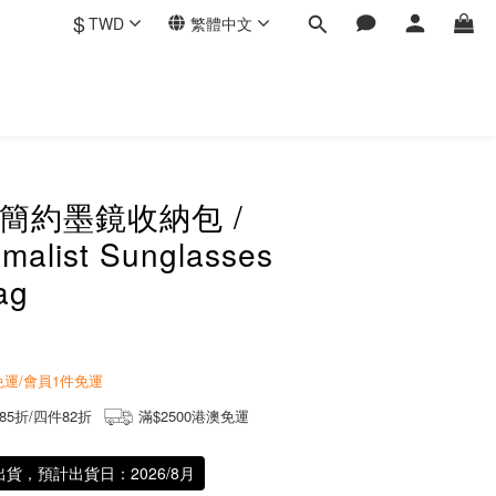
$
TWD
繁體中文
會簡約墨鏡收納包 /
imalist Sunglasses
ag
商免運/會員1件免運
85折/四件82折
滿$2500港澳免運
出貨，預計出貨日：2026/8月