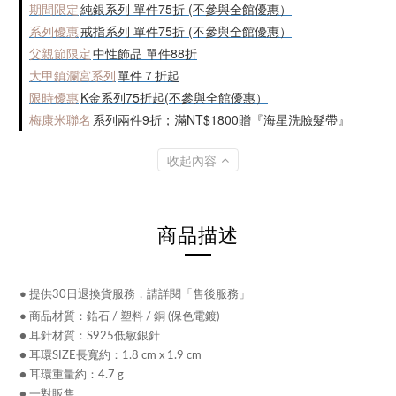
期間限定
純銀系列 單件75折 (不參與全館優惠）
系列優惠
戒指系列 單件75折 (不參與全館優惠）
父親節限定
中性飾品 單件88折
大甲鎮瀾宮系列
單件７折起
限時優惠
K金系列75折起(不參與全館優惠）
梅康米聯名
系列兩件9折；滿NT$1800贈『海星洗臉髮帶』
收起內容
商品描述
●
提供30日退換貨服務，請詳閱「售後服務」
●
商品材質：
鋯石 / 塑料 /
銅 (保色電鍍)
● 耳針材質：S925低敏銀針
● 耳環SIZE長寬約：1.8 cm x 1.9 cm
● 耳環重量約：4.7 g
● 一對販售