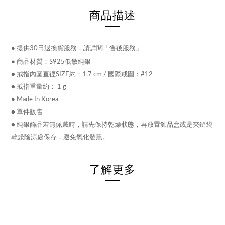
商品描述
●
提供30日退換貨服務，請詳閱「售後服務」
●
商品材質：S925低敏純銀
● 戒指內圍直徑SIZE約：
1.7 cm
/ 國際戒圍：
#12
●
戒指
重量約： 1 g
●
Made In Korea
● 單件販售
●
純銀飾品若無佩戴時，請先保持乾燥狀態，再放置飾品盒或是夾鏈袋
乾燥陰涼處保存，避免氧化發黑。
了解更多