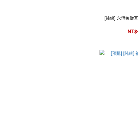
[純銀] 永恆象徵耳環 / 
NT$