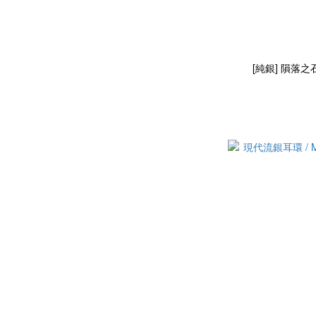
[純銀] 隕落之石耳環