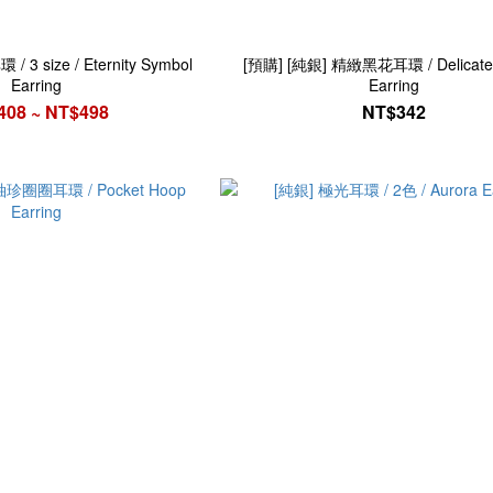
3 size / Eternity Symbol
[預購] [純銀] 精緻黑花耳環 / Delicate 
Earring
Earring
408 ~ NT$498
NT$342