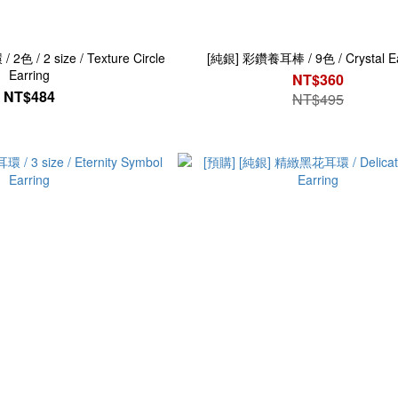
 / 2 size / Texture Circle
[純銀] 彩鑽養耳棒 / 9色 / Crystal Ea
Earring
NT$360
NT$484
NT$495