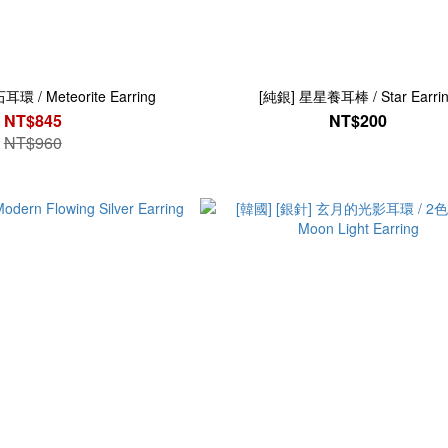
 / Meteorite Earring
[純銀] 星星養耳棒 / Star Earri
NT$845
NT$200
NT$960