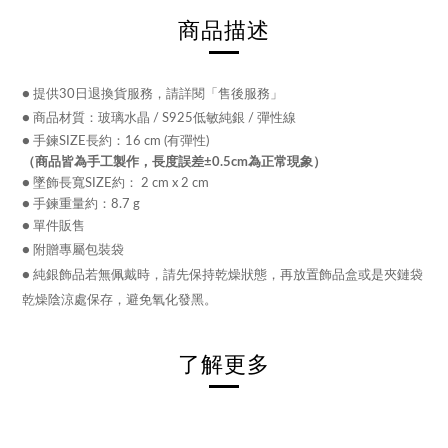
商品描述
● 提供30日退換貨服務，請詳閱「售後服務」
● 商品材質：玻璃水晶 /
S925低敏純銀
/ 彈性線
● 手鍊SIZE長約：16 cm (有彈性)
（商品皆為手工製作，長度誤差±0.5cm為正常現象）
● 墜飾長寬SIZE約： 2 cm x 2 cm
● 手鍊重量約：8.7 g
● 單件販售
● 附贈專屬包裝袋
● 純銀飾品若無佩戴時，請先保持乾燥狀態，再放置飾品盒或是夾鏈袋
乾燥陰涼處保存，避免氧化發黑。
了解更多