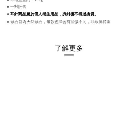
● 耳環重量約：1.4 g
● 一對販售
●
耳針商品屬於個人衛生用品，拆封後不得退換貨。
●
礦石皆為天然礦石，每款色澤會有些微不同，非瑕疵範圍
了解更多