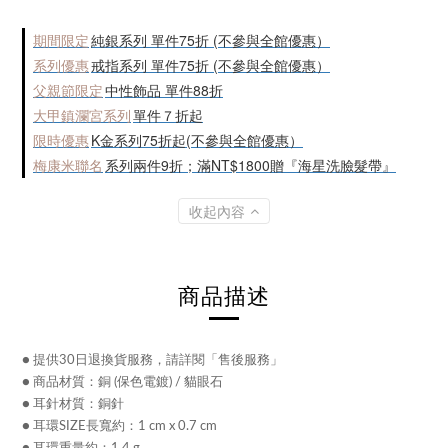
期間限定
純銀系列 單件75折 (不參與全館優惠）
系列優惠
戒指系列 單件75折 (不參與全館優惠）
父親節限定
中性飾品 單件88折
大甲鎮瀾宮系列
單件７折起
限時優惠
K金系列75折起(不參與全館優惠）
梅康米聯名
系列兩件9折；滿NT$1800贈『海星洗臉髮帶』
收起內容
商品描述
● 提供30日退換貨服務，請詳閱「售後服務」
● 商品材質：銅 (保色電鍍) / 貓眼石
● 耳針材質：銅針
● 耳環SIZE長寬約：1 cm x 0.7 cm