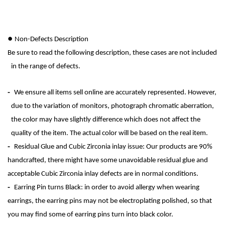
●
Non-Defects Description
Be sure to read the following description, these cases are not included
in the range of defects.
-
We ensure all items sell online are accurately represented. However,
due to the variation of monitors, photograph chromatic aberration,
the color may have slightly difference which does not affect the
quality of the item. The actual color will be based on the real item.
-
Resid
ual Glue and Cubic Zirconia inlay issue: Our products are 90%
handcrafted, there might have some unavoidable r
esid
ual glue and
acceptable Cubic Zirconia inlay defects are in normal conditions.
-
Earring Pin turns Black: in order to avoid allergy when wearing
earrings, the earring pins may not be electroplating polished, so that
you may find some of earring pins turn into black color.