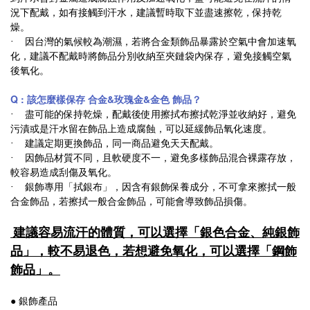
況下配戴，如有接觸到汗水，建議暫時取下並盡速擦乾，保持乾
燥。
‧ 因台灣的氣候較為潮濕，若將合金類飾品暴露於空氣中會加速氧
化，建議不配戴時將飾品分別收納至夾鏈袋內保存，避免接觸空氣
後氧化。
Q : 該怎麼樣保存 合金&玫瑰金&金色 飾品？
‧ 盡可能的保持乾燥，配戴後使用擦拭布擦拭乾淨並收納好，避免
污漬或是汗水留在飾品上造成腐蝕，可以延緩飾品氧化速度。
‧ 建議定期更換飾品，同一商品避免天天配戴。
‧ 因飾品材質不同，且軟硬度不一，避免多樣飾品混合裸露存放，
較容易造成刮傷及氧化。
‧ 銀飾專用「拭銀布」，因含有銀飾保養成分，不可拿來擦拭一般
合金飾品，若擦拭一般合金飾品，可能會導致飾品損傷。
建議容易流汗的體質，可以選擇「銀色合金、純銀飾
品」，較不易退色，若想避免氧化，可以選擇「鋼飾
飾品」。
● 銀飾產品