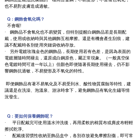
也不易對皮膚造成過敏。
Q : 鋼飾會氧化嗎？
不會喔!
‧ 鋼飾品不會氧化也不易變質，但特別提醒白鋼飾品若是長期配
戴，使用或收納時與其他鋼飾互相摩擦。還是有機會產生刮痕，建
議不配戴時各別使用夾鏈袋收納存放。
‧ 另外電鍍玫瑰金色的鋼飾品，長期使用若有色差，是因為表面的
電鍍層隨時間褪去，還原成白鋼原色，屬正常現象。（一般真空保
色電鍍時間可達一年以上）但顏色即便隨著長期使用褪去，仍不影
響鋼飾抗過敏，不易變形及不氧化的特性。
即便鋼飾品有著不易氧化及不易受到水、酸性物質腐蝕等特性，建
議還是在洗澡、泡溫泉、游泳時拿下，避免鋼飾品有氧化生鏽等情
況發生。
Q : 要如何保養鋼飾呢？
‧ 平日配戴完可使用溫水沖洗後，再用柔軟的棉質布或麂皮布輕輕
擦拭乾淨。
‧ 配戴後習慣性收納至飾品盒中，各別存放避免摩擦刮傷，即可常