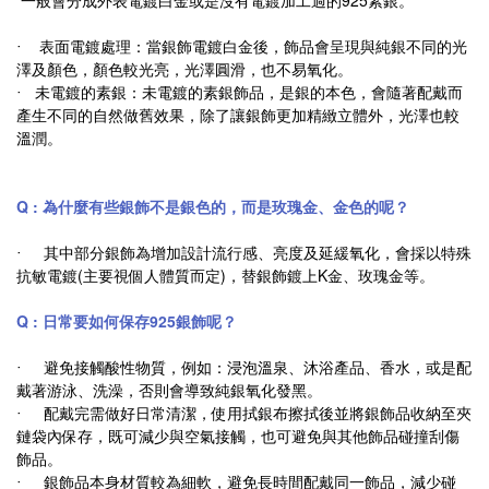
‧ 表面電鍍處理：當銀飾電鍍白金後，飾品會呈現與純銀不同的光
澤及顏色，顏色較光亮，光澤圓滑，也不易氧化。
‧ 未電鍍的素銀：未電鍍的素銀飾品，是銀的本色，會隨著配戴而
產生不同的自然做舊效果，除了讓銀飾更加精緻立體外，光澤也較
溫潤。
Q : 為什麼有些銀飾不是銀色的，而是玫瑰金、金色的呢？
‧ 其中部分銀飾為增加設計流行感、亮度及延緩氧化，會採以特殊
抗敏電鍍(主要視個人體質而定)，替銀飾鍍上K金、玫瑰金等。
Q : 日常要如何保存925銀飾呢？
‧ 避免接觸酸性物質，例如：浸泡溫泉、沐浴產品、香水，或是配
戴著游泳、洗澡，否則會導致純銀氧化發黑。
‧ 配戴完需做好日常清潔，使用拭銀布擦拭後並將銀飾品收納至夾
鏈袋內保存，既可減少與空氣接觸，也可避免與其他飾品碰撞刮傷
飾品。
‧ 銀飾品本身材質較為細軟，避免長時間配戴同一飾品，減少碰