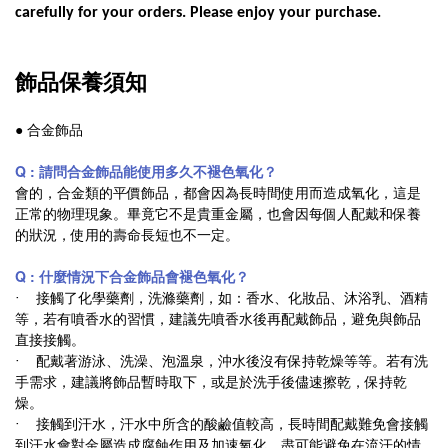
carefully for your orders. Please enjoy your purchase.
飾品保養須知
● 合金飾品
Q : 請問合金飾品能使用多久不褪色氧化？
會的，合金類的平價飾品，都會因為長時間使用而造成氧化，這是
正常的物理現象。畢竟它不是貴重金屬，也會因每個人配戴和保養
的狀況，使用的壽命長短也不一定。
Q : 什麼情況下合金飾品會褪色氧化？
‧ 接觸了化學藥劑，洗滌藥劑，如：香水、化妝品、沐浴乳、酒精
等，若有噴香水的習慣，建議先噴香水後再配戴飾品，避免與飾品
直接接觸。
‧ 配戴著游泳、洗澡、泡溫泉，沖水後沒有保持乾燥等等。若有洗
手需求，建議將飾品暫時取下，或是於洗手後儘速擦乾，保持乾
燥。
‧ 接觸到汗水，汗水中所含的酸鹼值較高，長時間配戴難免會接觸
到汗水會對金屬造成腐蝕作用及加速氧化，盡可能避免在流汗的情