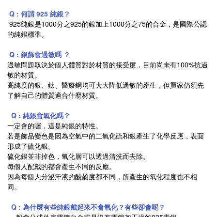
Q : 何謂 925 純銀？
925純銀是1000分之925的銀加上1000分之75的合金，是國際公認
的純銀標準。
Q : 銀飾會過敏嗎 ？
過敏問題取決於個人體質對於材質的接受度，目前尚未有100%抗過
敏的材質。
高純度的銀、鈦、醫療鋼均可大大降低過敏的產生，但買家仍須先
了解自己的體質適合什麼材質。
Q : 純銀會氧化嗎？
一定會的喔，這是純銀的特性。
若是飾品變色是因為空氣中的二氧化硫和銀產生了化學反應，表面
形成了硫化銀。
硫化銀並非掉色，氧化層可以透過清洗而去除。
每個人配戴的都會產生不同的反應。
因為每個人分泌汗液的酸鹼度都不同，所產生的氧化程度也不相
同。
Q : 為什麼有些純銀戴起來不會氧化？有些卻會呢？
一般會分成外表電鍍白金或是沒有電鍍加工過的925素銀。