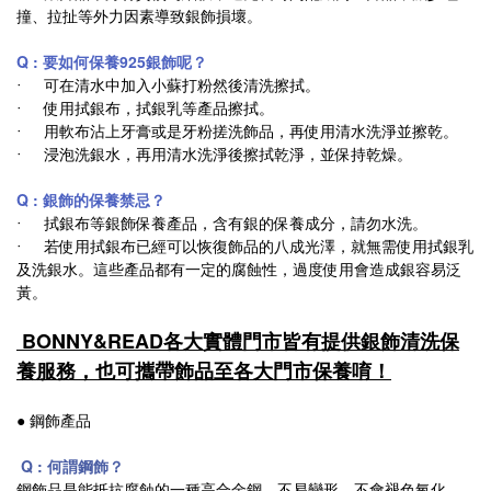
撞、拉扯等外力因素導致銀飾損壞。
Q : 要如何保養925銀飾呢？
‧ 可在清水中加入小蘇打粉然後清洗擦拭。
‧ 使用拭銀布，拭銀乳等產品擦拭。
‧ 用軟布沾上牙膏或是牙粉搓洗飾品，再使用清水洗淨並擦乾。
‧ 浸泡洗銀水，再用清水洗淨後擦拭乾淨，並保持乾燥。
Q : 銀飾的保養禁忌？
‧ 拭銀布等銀飾保養產品，含有銀的保養成分，請勿水洗。
‧ 若使用拭銀布已經可以恢復飾品的八成光澤，就無需使用拭銀乳
及洗銀水。這些產品都有一定的腐蝕性，過度使用會造成銀容易泛
黃。
BONNY&READ各大實體門市皆有提供銀飾清洗保
養服務，也可攜帶飾品至各大門市保養唷！
● 鋼飾產品
Q : 何謂鋼飾？
鋼飾品是能抵抗腐蝕的一種高合金鋼，不易變形，不會褪色氧化，