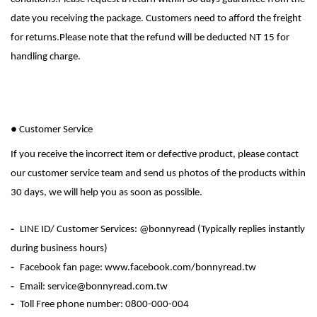
date you receiving the package. Customers need to afford the freight
for returns.Please note that the refund will be deducted NT 15 for
handling charge.
●
Customer Service
If you receive the incorrect item or defective product, please
contact
our customer service team and sen
d us photos of the products within
30 days, we will help you as soon as possible.
-
LINE ID/ Customer Services: @bonnyread
(Typically replies instantly
during business hours)
-
Facebook fan page: www.facebook.com/bonnyread.tw
-
Email: service@bonnyread.com.tw
-
Toll Free phone number: 0800-000-004