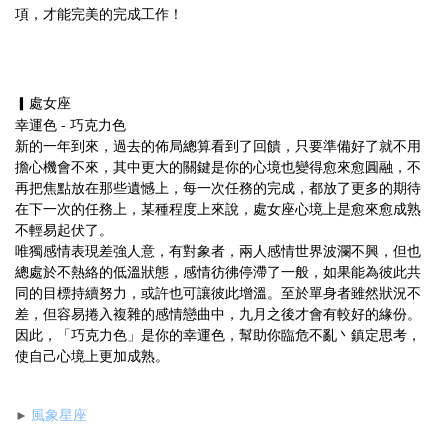
項，才能完美的完成工作！
▎處女座
幸運色 - 巧克力色
新的一年到來，過去的佈局總算看到了回饋，只要準備好了就不用
擔心機會不來，其中更大的關鍵是你的心境也變得愈來愈圓融，不
再把焦點放在那些遺憾上，每一次任務的完成，都放了更多的期待
在下一次的任務上，某種程度上來說，處女座心境上是愈來愈成熟
不輕易起伏了。
唯獨感情表現差強人意，有對象者，兩人感情世界波瀾不興，但也
總處於不熱絡的低溫狀態，感情彷彿停滯了一般，如果能為彼此共
同的目標持續努力，或許也可讓彼此增溫。至於單身者雖然狀況不
差，但容易捲入複雜的感情戀曲中，九月之後才會有較好的緣份。
因此，「巧克力色」是你的幸運色，幫助你臨危不亂丶鎮定思考，
使自己心境上更加成熟。
風象星座
►