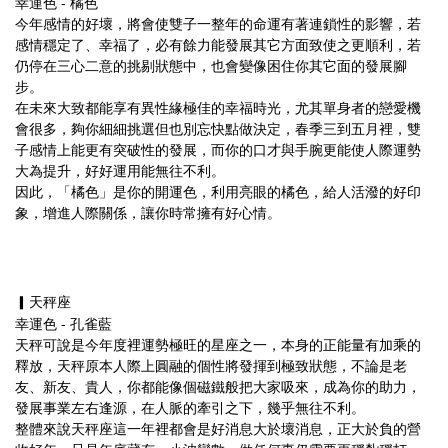
幸運色 - 橘色
今年感情的好壞，將會使雙子一整年的命運有著連鎖性的影響，若
感情穩定了、幸福了，必有餘力能發展其它方面致使之更順利，若
仍停在三心二意的挑剔狀態中，也會變像困住你其它面的發展腳
步。
在未來大致都能享有異性緣極佳的幸福時光，尤其單身者的戀愛機
會很多，夠你細細挑選但也別忘快點做決定，春季三到五月裡，雙
子感情上能更有突破性的發展，而你的口才與手腕更能使人際運勢
大為提升，好好運用能無往不利。
因此，「橘色」是你的開運色，利用亮眼的橘色，給人活潑的好印
象，增進人際關係，讓你時常擁有好心情。
▎天秤座
幸運色 - 孔雀藍
天秤可說是今年度裡運勢極旺的星座之一，本身的正能量有加乘的
釋放，天秤原本人際上圓融的個性將發揮到極致狀態，不論是老
友、新友、貴人，你都能像個磁鐵般把大家吸來，成為你的助力，
發展事業左右逢源，在人脈的牽引之下，幾乎無往不利。
整體來說天秤座這一年裡都會是好消息大於壞消息，正大於負的營