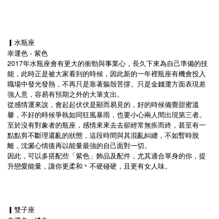
▎水瓶座
幸運色 - 紫色
2017年水瓶座會有更大的衝勁與事業心，長久下來為自己準備的技
能，此時正是被大家看到的時候，因此新的一年裡瓶座有機會投入
職場中發光發熱，不再只是靠著軀殼苦撐。只是金錢運方面表現差
強人意，容易有預期之外的大筆支出。
從感情運來說，會起起伏伏是顯而易見的，好的時候備覺甜蜜溫
馨，不好的時候爭執如同狂風暴雨，也要小心兩人間出現第三者。
至於沒有對象者的瓶座，感情來來去去卻經常無疾而終，甚至有一
點點剪不斷理還亂的狀態，這段時間與其混亂糾纏，不如暫時脫
離，沈澱心情後再以能量最強的自己面對一切。
因此，可以多搭配些「紫色」飾品及配件，尤其適合單身的你，提
升戀愛能量，讓你更柔和丶不硬碰硬，且更有女人味。
▎雙子座