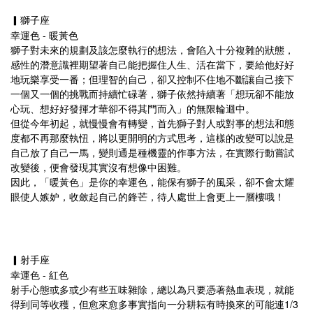
▎獅子座
幸運色 - 暖黃色
獅子對未來的規劃及該怎麼執行的想法，會陷入十分複雜的狀態，
感性的潛意識裡期望著自己能把握住人生、活在當下，要給他好好
地玩樂享受一番；但理智的自己，卻又控制不住地不斷讓自己接下
一個又一個的挑戰而持續忙碌著，獅子依然持續著「想玩卻不能放
心玩、想好好發揮才華卻不得其門而入」的無限輪迴中。
但從今年初起，就慢慢會有轉變，首先獅子對人或對事的想法和態
度都不再那麼執忸，將以更開明的方式思考，這樣的改變可以說是
自己放了自己一馬，變則通是種機靈的作事方法，在實際行動嘗試
改變後，便會發現其實沒有想像中困難。
因此，「暖黃色」是你的幸運色，能保有獅子的風采，卻不會太耀
眼使人嫉妒，收斂起自己的鋒芒，待人處世上會更上一層樓哦！
▎射手座
幸運色 - 紅色
射手心態或多或少有些五味雜除，總以為只要憑著熱血表現，就能
得到同等收穫，但愈來愈多事實指向一分耕耘有時換來的可能連1/3