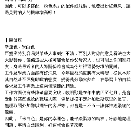
因此，可以多搭配「粉色系」的配件或服裝，散發出粉紅氣息，讓
遇見對的人的機率增高呀！
▎巨蟹座
幸運色 - 米白色
巨蟹座特別容易與某些人事糾扯不清，而別人對你的意見看法也大
大影響你，偏偏這些人極可能會是你父母家人，也可能是你閨蜜好
友，身邊最近者的人際關係將會成為今年裡運勢好壞的關鍵。
工作及學業方面能有好消息，今年巨蟹態度將有大轉變，從原本順
其自然甚至屌兒郎噹的態度，變得萬分勤奮熱血，在學習上的自我
要求及工作專業上這兩個環節的精進。
工作方面仍有些障礙需要突破，較明顯是在年中的四至七月，是會
受制於某些尷尬的職場人際，像是捉摸不定外加歇斯底里的長官、
無理取鬧外加難以擺平的客戶等，都會是三不五十讓你神經緊繃的
源頭。
因此，「米白色」是你的幸運色，能平緩緊繃的精神，冷靜地處理
問題，事情自然順利，好運就會跟著來哦！