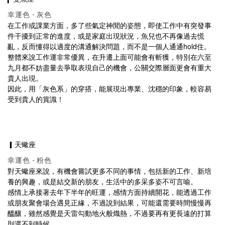
幸運色 - 灰色
在工作或課業方面，多了些氣定神閒的姿態，即使工作中有突發事
件干擾到正常的進度，或是家庭出現狀況，魚兒也不再像過去慌
亂，反而懂得以適度的溝通解決問題，而不是一個人通通hold住。
整體來說工作運非常優異，在升遷上面可能會有斬獲，特別在六至
九月都不妨盡量去爭取表現自己的機會，公關交際層面更會有重大
貴人出現。
因此，用「灰色系」的穿搭，能展現出專業、沈穩的印象，較容易
受到貴人的賞識！
▎天蠍座
幸運色 - 粉色
對天蠍座來說，有機會嘗試更多不同的事情，包括新的工作、新培
養的興趣，或是結交新的朋友，生活中的多采多姿不可言喻。
感情上承接著去年下半年的旺運，感情方面持續開花，能透過工作
或朋友聚會場合遇見正緣，不過說到結果，可能還需要時間慢慢再
醞釀，雖然感覺是天雷勾動地火般熾熱，不過要再有更長遠的打算
則還不到時候。