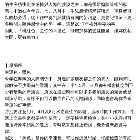
的牛座彷彿走在感情與人際的沙漠之中，總是很難拋除這樣的狀
態，不過在今年四、七、八月中，牛兒感情將漸露曙光，單身者可
以觸類旁通，從工作中得到與愛情有關的新消息，更要記得留下更
多時間去陪伴感情中的另一半，這是2017年格外重要的事。
因此，「桃紅色」是你的幸運色，能增加你的戀愛能量，讓妳桃花
大開，更有魅力！
▎摩羯座
幸運色 - 黑色
今年在摩羯的人際關係中，身邊許多朋友都是你的貴人，能夠幫助
你解決不少眼前的難題，其中在上半年5月、6 月都有機會能交到不
少有幫助的新朋友，所以在這些時間可以多多參加朋友的聚會或是
聯誼活動，這樣不但可以擴展自己的人際關係，同時也會為你帶來
幸運的好事情。
特別要注意1月、4月及8月水逆產生的影響，這段時間工作方面、生
活上文書往來都要特別留意，一定要檢查再檢查，某些小失誤很可
能拉垮原本預期的進度，有時就算想修正錯誤，機會也未必會等
你。
因次，「黑色」是你的幸運色，幫助你沉澱思緒，仔細檢查所有細