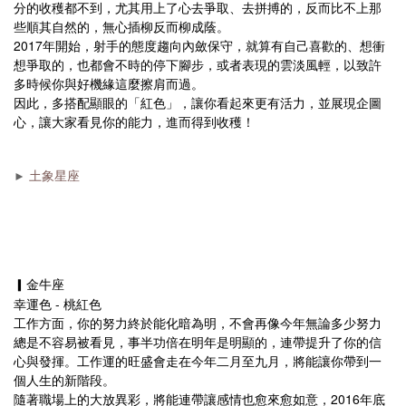
分的收穫都不到，尤其用上了心去爭取、去拼搏的，反而比不上那
些順其自然的，無心插柳反而柳成蔭。
2017年開始，射手的態度趨向內斂保守，就算有自己喜歡的、想衝
想爭取的，也都會不時的停下腳步，或者表現的雲淡風輕，以致許
多時候你與好機緣這麼擦肩而過。
因此，多搭配顯眼的「紅色」，讓你看起來更有活力，並展現企圖
心，讓大家看見你的能力，進而得到收穫！
►
土象星座
▎金牛座
幸運色 - 桃紅色
工作方面，你的努力終於能化暗為明，不會再像今年無論多少努力
總是不容易被看見，事半功倍在明年是明顯的，連帶提升了你的信
心與發揮。工作運的旺盛會走在今年二月至九月，將能讓你帶到一
個人生的新階段。
隨著職場上的大放異彩，將能連帶讓感情也愈來愈如意，2016年底