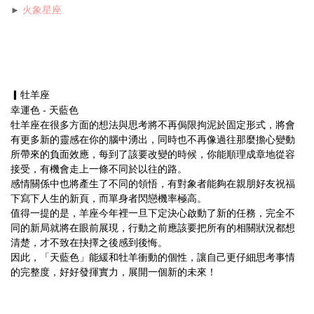
►
火象星座
▎牡羊座
幸運色 - 天藍色
牡羊座在很多方面的想法與思考將不再侷限拘泥於固定形式，將會
有更多新的靈感在你的腦中湧出，同時也不再像過往那麼擔心變動
所帶來的負面效應，每到了該要改變的時候，你能順理成章地從容
接受，有機會走上一條不同於以往的路。
感情關係中也將產生了不同的領悟，有對象者能夠在親朋好友祝福
下寫下人生的新頁，而單身者閃戀機率極高。
值得一提的是，羊座今年裡一旦下定決心啟動了新的任務，完全不
同的新局就將在眼前展現，行動之前應該要把所有的相關狀況都想
清楚，才不致在抉擇之後感到後悔。
因此，「天藍色」能緩和牡羊衝動的個性，讓自己更仔細思考事情
的完整度，好好發揮實力，展開一個新的未來！