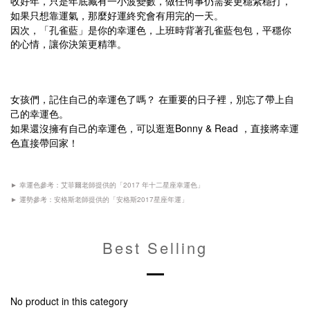
收好年，只是年底藏有一小波變數，做任何事仍需要更穩紮穩打，
如果只想靠運氣，那麼好運終究會有用完的一天。
因次，「孔雀藍」是你的幸運色，上班時背著孔雀藍包包，平穩你
的心情，讓你決策更精準。
女孩們，記住自己的幸運色了嗎？ 在重要的日子裡，別忘了帶上自
己的幸運色。
如果還沒擁有自己的幸運色，可以逛逛Bonny & Read ，直接將幸運
色直接帶回家！
► 幸運色參考：艾菲爾老師提供的「2017 年十二星座幸運色」
► 運勢參考：安格斯老師提供的「安格斯2017星座年運」
Best Selling
No product in this category