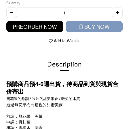
Quantity
PREORDER NOW
BUY NOW
Add to Wishlist
Description
預購商品預4-6週
出貨，待商品到貨與現貨合
併寄出
無花果的餘韻 / 果汁的甜美果香 / 輕柔的木質
透過無花果樹間窺視的甜蜜美夢
前調：無花果、黑莓
中調：月桂葉
後調：雪松木、麝香